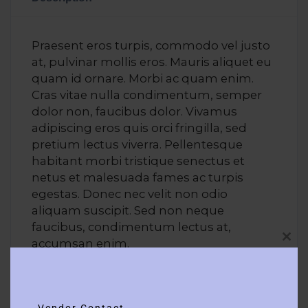
Praesent eros turpis, commodo vel justo
at, pulvinar mollis eros. Mauris aliquet eu
quam id ornare. Morbi ac quam enim.
Cras vitae nulla condimentum, semper
dolor non, faucibus dolor. Vivamus
adipiscing eros quis orci fringilla, sed
pretium lectus viverra. Pellentesque
habitant morbi tristique senectus et
netus et malesuada fames ac turpis
egestas. Donec nec velit non odio
aliquam suscipit. Sed non neque
faucibus, condimentum lectus at,
accumsan enim.
Clos
this
Lorem ipsum dolor sit amet, consectetur
modu
adipiscing elit. Maecenas in pulvinar
neque. Nulla finibus lobortis pulvinar.
Vendor Contact