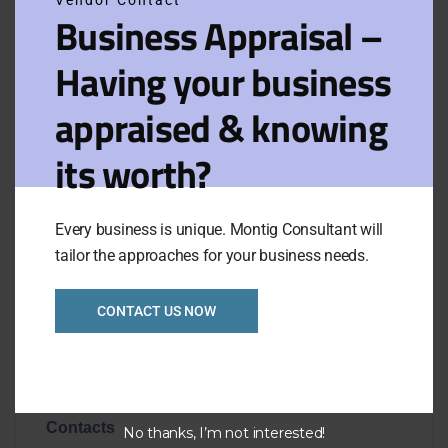
Donec a consectetur nulla. Nulla posuere
Business Appraisal –
sapien vitae lectus suscipit, et pulvinar
nisi tincidunt. Aliquam erat volutpat.
Having your business
Curabitur convallis fringilla diam sed
aliquam. Sed tempor iaculis massa
appraised & knowing
faucibus feugiat. In fermentum facilisis
its worth?
massa, a consequat purus viverra.
Visit Website
Every business is unique. Montig Consultant will
tailor the approaches for your business needs.
CONTACT US NOW
Overview
Contacts
No thanks, I’m not interested!